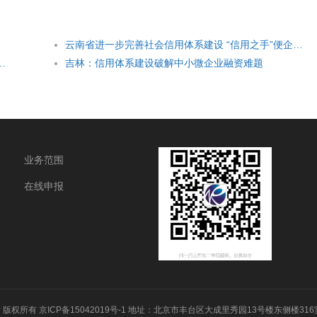
云南省进一步完善社会信用体系建设 “信用之手”便企惠民显成效
雄安新区调研社会信用体系建设工作
吉林：信用体系建设破解中小微企业融资难题
业务范围
在线申报
务所 版权所有
京ICP备15042019号-1
地址：北京市丰台区大成里秀园13号楼东侧楼316室 电话：